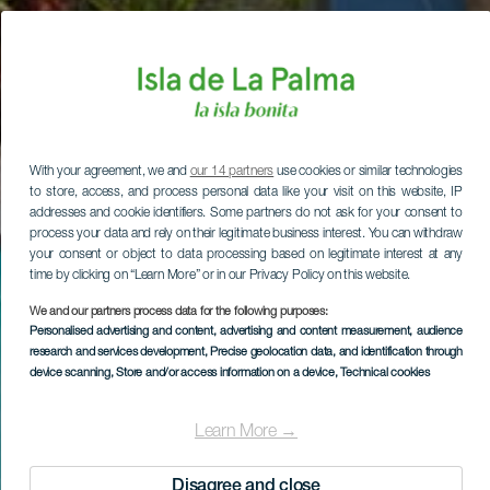
With your agreement, we and
our 14 partners
use cookies or similar technologies
to store, access, and process personal data like your visit on this website, IP
addresses and cookie identifiers. Some partners do not ask for your consent to
process your data and rely on their legitimate business interest. You can withdraw
your consent or object to data processing based on legitimate interest at any
time by clicking on “Learn More” or in our Privacy Policy on this website.
We and our partners process data for the following purposes:
Personalised advertising and content, advertising and content measurement, audience
research and services development
, Precise geolocation data, and identification through
device scanning
, Store and/or access information on a device
, Technical cookies
Learn More →
Disagree and close