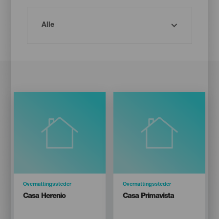
Categoría
Overnattingssteder
Categoría
Overnattingssteder
Titular
Titular
Casa Herenio
Casa Primavista