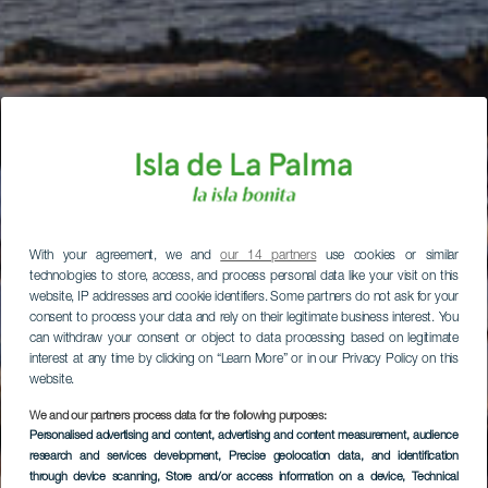
With your agreement, we and
our 14 partners
use cookies or similar
technologies to store, access, and process personal data like your visit on this
website, IP addresses and cookie identifiers. Some partners do not ask for your
consent to process your data and rely on their legitimate business interest. You
can withdraw your consent or object to data processing based on legitimate
interest at any time by clicking on “Learn More” or in our Privacy Policy on this
website.
We and our partners process data for the following purposes:
Personalised advertising and content, advertising and content measurement, audience
research and services development
, Precise geolocation data, and identification
through device scanning
, Store and/or access information on a device
, Technical