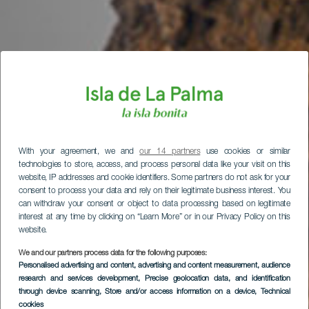
With your agreement, we and
our 14 partners
use cookies or similar
technologies to store, access, and process personal data like your visit on this
website, IP addresses and cookie identifiers. Some partners do not ask for your
consent to process your data and rely on their legitimate business interest. You
can withdraw your consent or object to data processing based on legitimate
interest at any time by clicking on “Learn More” or in our Privacy Policy on this
website.
We and our partners process data for the following purposes:
Personalised advertising and content, advertising and content measurement, audience
research and services development
, Precise geolocation data, and identification
through device scanning
, Store and/or access information on a device
, Technical
cookies