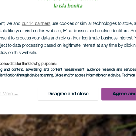
ent, we and
our 14 partners
use cookies or similar technologies to store,
ata like your visit on this website, IP addresses and cookie identifiers. 
onsent to process your data and rely on their legitimate business interest
ject to data processing based on legitimate interest at any time by click
olicy on this website.
ocess data for the following purposes:
ing and content, advertising and content measurement, audience research and service
dentification through device scanning
, Store and/or access information on a device
, Technica
n More →
Disagree and close
Agree and