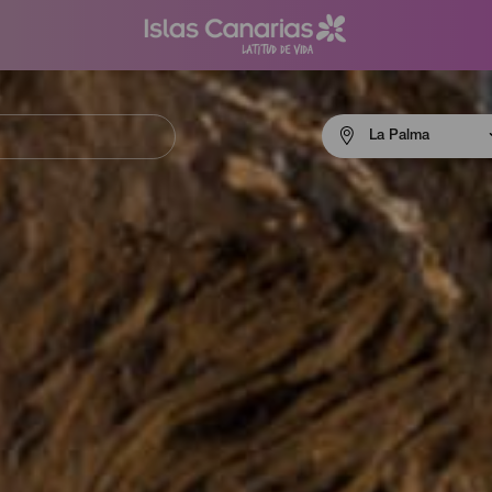
Menú
La Palma
navigation
La
Palma