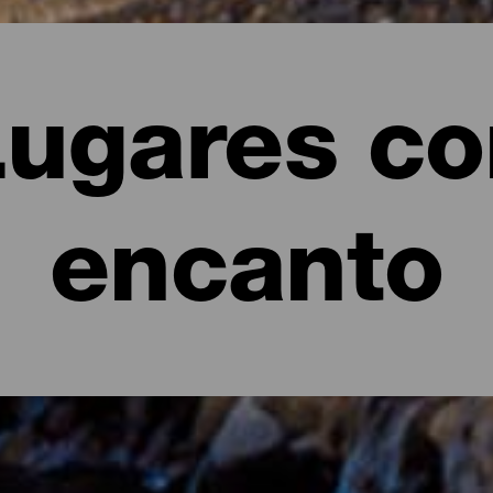
Lugares co
encanto
anto de La Palma