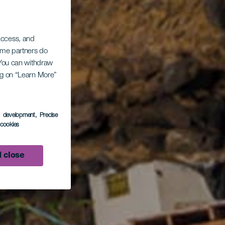
 access, and
Some partners do
. You can withdraw
ing on “Learn More”
s development
, Precise
l cookies
 close