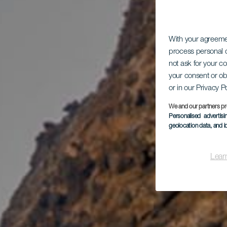
With your agreem
process personal d
not ask for your c
your consent or ob
or in our Privacy P
We and our partners pr
Personalised advertis
geolocation data, and i
Lear