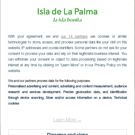
With your agreement, we and
our 14 partners
use cookies or similar
technologies to store, access, and process personal data like your visit on this
website, IP addresses and cookie identifiers. Some partners do not ask for your
consent to process your data and rely on their legitimate business interest. You
can withdraw your consent or object to data processing based on legitimate
interest at any time by clicking on “Learn More” or in our Privacy Policy on this
website.
We and our partners process data for the following purposes:
Personalised advertising and content, advertising and content measurement, audience
research and services development
, Precise geolocation data, and identification
through device scanning
, Store and/or access information on a device
, Technical
cookies
Learn More →