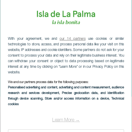
With your agreement, we and
our 14 partners
use cookies or similar
technologies to store, access, and process personal data like your visit on this
website, IP addresses and cookie identifiers. Some partners do not ask for your
consent to process your data and rely on their legitimate business interest. You
can withdraw your consent or object to data processing based on legitimate
interest at any time by clicking on “Learn More” or in our Privacy Policy on this
website.
LA PALMA
Show de payasos, risas y
We and our partners process data for the following purposes:
Personalised advertising and content, advertising and content measurement, audience
saltos
research and services development
, Precise geolocation data, and identification
through device scanning
, Store and/or access information on a device
, Technical
cookies
Imagen
Listado
Learn More →