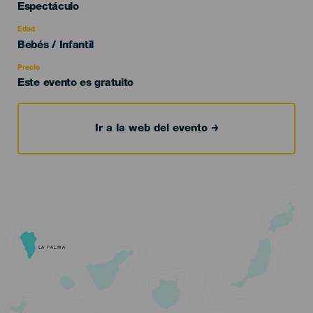
Categoría
Espectáculo
del
evento
Edad
Edad
Bebés / Infantil
Recomendada
Precio
Este evento es gratuito
Ir a la web del evento
LA PALMA