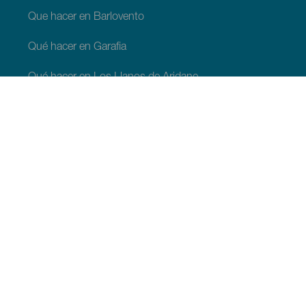
Que hacer en Barlovento
Qué hacer en Garafia
Qué hacer en Los Llanos de Aridane
Qué hacer en Puntagorda
Qué hacer en San Andrés y Sauces
Qué hacer en Tijarafe
Qué hacer en Villa de Mazo
QUE VER Y HACER