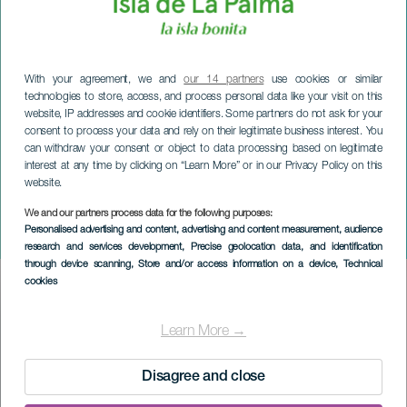
With your agreement, we and
our 14 partners
use cookies or similar
technologies to store, access, and process personal data like your visit on this
website, IP addresses and cookie identifiers. Some partners do not ask for your
consent to process your data and rely on their legitimate business interest. You
can withdraw your consent or object to data processing based on legitimate
interest at any time by clicking on “Learn More” or in our Privacy Policy on this
website.
LA PALMA
Spectacle de clowns :
We and our partners process data for the following purposes:
Personalised advertising and content, advertising and content measurement, audience
Rires et sauts
research and services development
, Precise geolocation data, and identification
through device scanning
, Store and/or access information on a device
, Technical
cookies
Imagen
Listado
Learn More →
Disagree and close