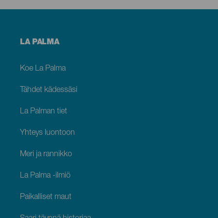
Menú
LA PALMA
footer
La
Palma
Koe La Palma
Tähdet kädessäsi
La Palman tiet
Yhteys luontoon
Meri ja rannikko
La Palma -ilmiö
Paikalliset maut