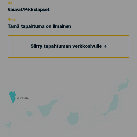
evento
Ikä
Edad
Vauvat/Pikkulapset
Recomendada
Hinta
Tämä tapahtuma on ilmainen
Siirry tapahtuman verkkosivulle
LA PALMA