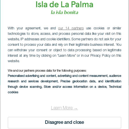
With your agreement, we and
our 14 partners
use cookies or similar
technologies to store, access, and process personal data like your visit on this
website, IP addresses and cookie identifiers. Some partners do not ask for your
consent to process your data and rely on their legitimate business interest. You
can withdraw your consent or object to data processing based on legitimate
interest at any time by clicking on “Learn More” or in our Privacy Policy on this
website.
LA PALMA
Klovnishow: Naurua ja
We and our partners process data for the following purposes:
Personalised advertising and content, advertising and content measurement, audience
hyppyjä
research and services development
, Precise geolocation data, and identification
through device scanning
, Store and/or access information on a device
, Technical
cookies
Imagen
Listado
Learn More →
Disagree and close