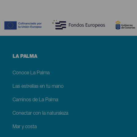
Contenido
Menú
LA PALMA
footer
La
Palma
Conoce La Palma
Las estrellas en tu mano
Caminos de La Palma
Conectar con la naturaleza
Mar y costa