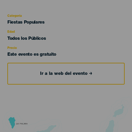
Categoría
Categoría
Fiestas Populares
del
evento
Edad
Edad
Todos los Públicos
Recomendada
Precio
Este evento es gratuito
Ir a la web del evento
LA PALMA