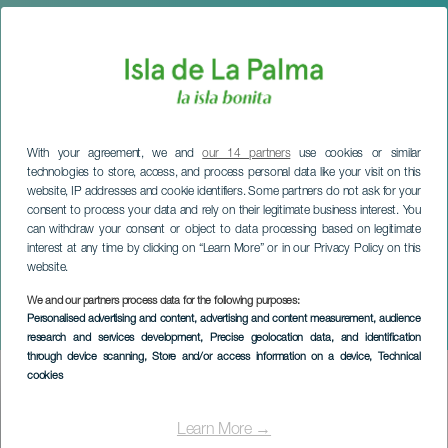
With your agreement, we and
our 14 partners
use cookies or similar
technologies to store, access, and process personal data like your visit on this
website, IP addresses and cookie identifiers. Some partners do not ask for your
consent to process your data and rely on their legitimate business interest. You
can withdraw your consent or object to data processing based on legitimate
interest at any time by clicking on “Learn More” or in our Privacy Policy on this
website.
LA PALMA
Semana Santa en
We and our partners process data for the following purposes:
Personalised advertising and content, advertising and content measurement, audience
Puntagorda
research and services development
, Precise geolocation data, and identification
through device scanning
, Store and/or access information on a device
, Technical
cookies
Imagen
Listado
Learn More →