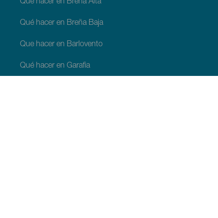
Qué hacer en Breña Alta
Qué hacer en Breña Baja
Que hacer en Barlovento
Qué hacer en Garafia
Qué hacer en Los Llanos de Aridane
Qué hacer en Puntagorda
Qué hacer en San Andrés y Sauces
Qué hacer en Tijarafe
Qué hacer en Villa de Mazo