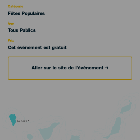
Catégorie
Categoría
Fêtes Populaires
del
evento
Âge
Edad
Tous Publics
Recomendada
Prix
Cet événement est gratuit
Aller sur le site de l’événement
LA PALMA