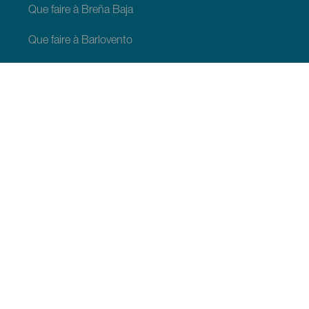
Que faire à Breña Baja
Que faire à Barlovento
Que faire à Garafia
Que faire à Los Llanos de Aridane
Que faire à Puntagorda
Que faire à San Andrés y Sauces
Que faire à Tijarafe
Que faire à Villa de Mazo
À VOIR ET À FAIRE