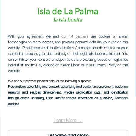
With your agreement, we and
our 14 partners
use cookies or similar
technologies to store, access, and process personal data like your visit on this
website, IP addresses and cookie identifiers. Some partners do not ask for your
consent to process your data and rely on their legitimate business interest. You
can withdraw your consent or object to data processing based on legitimate
interest at any time by clicking on “Learn More” or in our Privacy Policy on this
website.
LA PALMA
La Semaine sainte à
We and our partners process data for the following purposes:
Personalised advertising and content, advertising and content measurement, audience
Puntagorda
research and services development
, Precise geolocation data, and identification
through device scanning
, Store and/or access information on a device
, Technical
cookies
Imagen
Listado
Learn More →