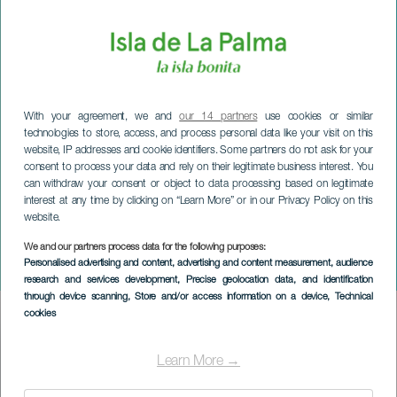
With your agreement, we and
our 14 partners
use cookies or similar
technologies to store, access, and process personal data like your visit on this
website, IP addresses and cookie identifiers. Some partners do not ask for your
consent to process your data and rely on their legitimate business interest. You
can withdraw your consent or object to data processing based on legitimate
interest at any time by clicking on “Learn More” or in our Privacy Policy on this
website.
We and our partners process data for the following purposes:
LA PALMA
Personalised advertising and content, advertising and content measurement, audience
Stilla veckan i Puntagorda
research and services development
, Precise geolocation data, and identification
through device scanning
, Store and/or access information on a device
, Technical
cookies
Imagen
Listado
Learn More →