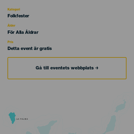
Kategori
Categoría
Folkfester
del
evento
Ålder
Edad
För Alla Åldrar
Recomendada
Pris
Detta event är gratis
Gå till eventets webbplats
LA PALMA