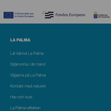
Contenido
Menú
LA PALMA
footer
La
Palma
Lär känna La Palma
Stjärnorna i din hand
Vägarna på La Palma
Kontakt med naturen
Hav och kust
La Palma-effekten