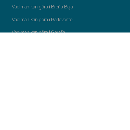
Vad man kan göra i Breña Baja
Vad man kan göra i Barlovento
Vad man kan göra i Garafía
Vad man kan göra i Los Llanos de Aridane
Vad man kan göra i Puntagorda
Vad man kan göra i San Andrés y Sauces
Vad man kan göra i Tijarafe
Vad man kan göra i Villa de Mazo