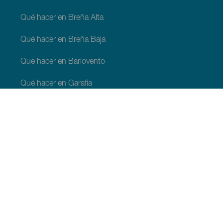
Qué hacer en Breña Alta
Qué hacer en Breña Baja
Que hacer en Barlovento
Qué hacer en Garafia
Qué hacer en Los Llanos de Aridane
Qué hacer en Puntagorda
Qué hacer en San Andrés y Sauces
Qué hacer en Tijarafe
Qué hacer en Villa de Mazo