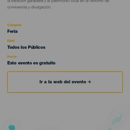
la tradición ganadera y el patrimonio local en un entorno de
convivencia y divulgación.
Categoría
Categoría
Feria
del
evento
Edad
Edad
Todos los Públicos
Recomendada
Precio
Este evento es gratuito
Ir a la web del evento