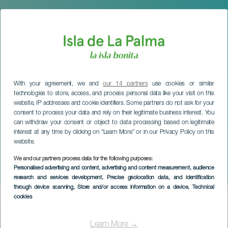
With your agreement, we and
our 14 partners
use cookies or similar
technologies to store, access, and process personal data like your visit on this
website, IP addresses and cookie identifiers. Some partners do not ask for your
consent to process your data and rely on their legitimate business interest. You
can withdraw your consent or object to data processing based on legitimate
interest at any time by clicking on “Learn More” or in our Privacy Policy on this
website.
We and our partners process data for the following purposes:
LA PALMA
Personalised advertising and content, advertising and content measurement, audience
Quesos del Mundo
research and services development
, Precise geolocation data, and identification
through device scanning
, Store and/or access information on a device
, Technical
cookies
Imagen
Listado
Learn More →