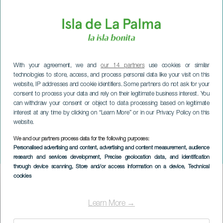
With your agreement, we and
our 14 partners
use cookies or similar
technologies to store, access, and process personal data like your visit on this
website, IP addresses and cookie identifiers. Some partners do not ask for your
consent to process your data and rely on their legitimate business interest. You
can withdraw your consent or object to data processing based on legitimate
interest at any time by clicking on “Learn More” or in our Privacy Policy on this
website.
We and our partners process data for the following purposes:
LA PALMA
Personalised advertising and content, advertising and content measurement, audience
Maailman juusto
research and services development
, Precise geolocation data, and identification
through device scanning
, Store and/or access information on a device
, Technical
cookies
Imagen
Listado
Learn More →