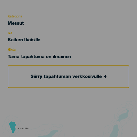
Kategoria
Categoría
Messut
del
evento
Ikä
Edad
Kaiken Ikäisille
Recomendada
Hinta
Tämä tapahtuma on ilmainen
Siirry tapahtuman verkkosivulle
LA PALMA