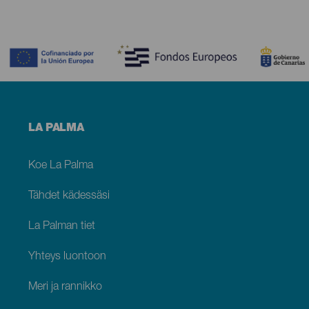
Contenido
Menú
LA PALMA
footer
La
Palma
Koe La Palma
Tähdet kädessäsi
La Palman tiet
Yhteys luontoon
Meri ja rannikko