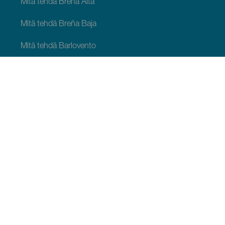
Mitä tehdä Breña Alta
Mitä tehdä Breña Baja
Mitä tehdä Barlovento
Mitä tehdä Garafía
Mitä tehdä Los Llanos de Aridane
Mitä tehdä Puntagorda
Mitä tehdä San Andrés y Sauces
Mitä tehdä Tijarafe
Mitä tehdä Villa de Mazo