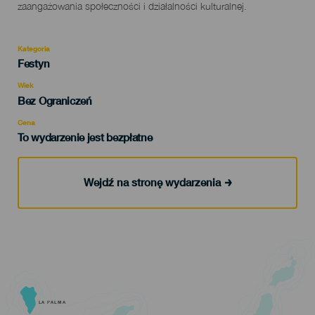
zaangażowania społeczności i działalności kulturalnej.
Kategoria
Categoría
Festyn
del
evento
Wiek
Edad
Bez Ograniczeń
Recomendada
Cena
To wydarzenie jest bezpłatne
Wejdź na stronę wydarzenia
LA PALMA