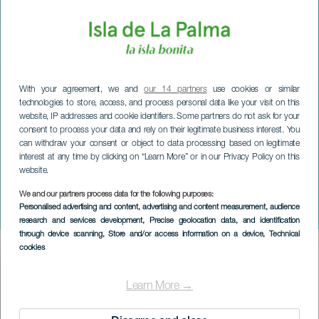
With your agreement, we and
our 14 partners
use cookies or similar
technologies to store, access, and process personal data like your visit on this
website, IP addresses and cookie identifiers. Some partners do not ask for your
consent to process your data and rely on their legitimate business interest. You
can withdraw your consent or object to data processing based on legitimate
interest at any time by clicking on “Learn More” or in our Privacy Policy on this
website.
LA PALMA
We and our partners process data for the following purposes:
Personalised advertising and content, advertising and content measurement, audience
Ser świata
research and services development
, Precise geolocation data, and identification
through device scanning
, Store and/or access information on a device
, Technical
cookies
Imagen
Listado
Learn More →