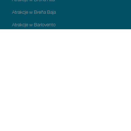
Atrakcje w Breña Baja
Atrakcje w Barlovento
Atrakcje w Garafía
Atrakcje w Los Llanos de Aridane
Atrakcje w Puntagorda
Atrakcje w San Andrés y Sauces
Atrakcje w Tijarafe
Atrakcje w Villa de Mazo