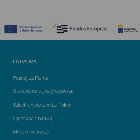
Contenido
Menú
LA PALMA
footer
La
Palma
Poznaj La Palma
Gwiazdy na wyciągnięcie ręki
Szlaki turystyczne La Palmy
Łączność z naturą
Morze i wybrzeże