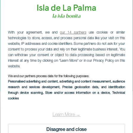
With your agreement, we and
our 14 partners
use cookies or similar
technologies to store, access, and process personal data like your visit on this
website, IP addresses and cookie identifiers. Some partners do not ask for your
consent to process your data and rely on their legitimate business interest. You
can withdraw your consent or object to data processing based on legitimate
interest at any time by clicking on “Learn More” or in our Privacy Policy on this
website.
We and our partners process data for the following purposes:
LA PALMA
Personalised advertising and content, advertising and content measurement, audience
Petite Lorena
research and services development
, Precise geolocation data, and identification
through device scanning
, Store and/or access information on a device
, Technical
cookies
Imagen
Listado
Learn More →
Disagree and close