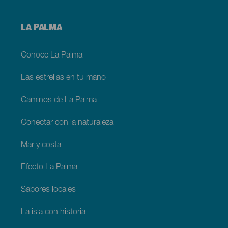
Menú
LA PALMA
footer
La
Palma
Conoce La Palma
Las estrellas en tu mano
Caminos de La Palma
Conectar con la naturaleza
Mar y costa
Efecto La Palma
Sabores locales
La isla con historia