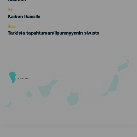
Huumori
del
evento
Ikä
Edad
Kaiken Ikäisille
Recomendada
Hinta
Tarkista tapahtuman/lipunmyynnin sivusto
LA PALMA