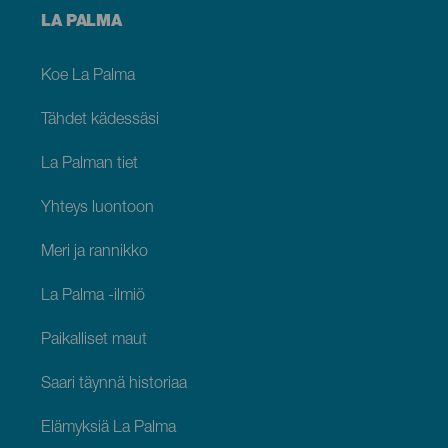
Menú
LA PALMA
footer
La
Palma
Koe La Palma
Tähdet kädessäsi
La Palman tiet
Yhteys luontoon
Meri ja rannikko
La Palma -ilmiö
Paikalliset maut
Saari täynnä historiaa
Elämyksiä La Palma