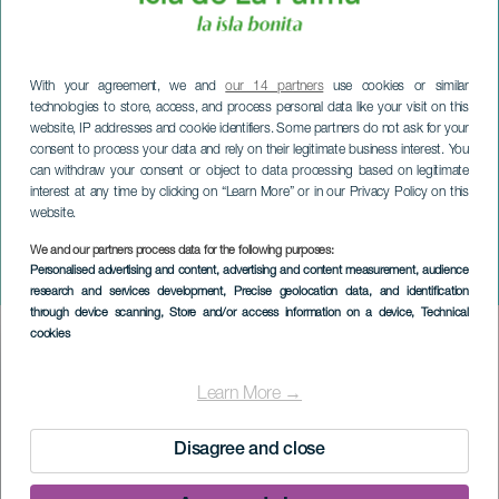
With your agreement, we and
our 14 partners
use cookies or similar
technologies to store, access, and process personal data like your visit on this
website, IP addresses and cookie identifiers. Some partners do not ask for your
consent to process your data and rely on their legitimate business interest. You
can withdraw your consent or object to data processing based on legitimate
interest at any time by clicking on “Learn More” or in our Privacy Policy on this
website.
We and our partners process data for the following purposes:
LA PALMA
Personalised advertising and content, advertising and content measurement, audience
Petite Lorena
research and services development
, Precise geolocation data, and identification
through device scanning
, Store and/or access information on a device
, Technical
cookies
Imagen
Listado
Learn More →
Disagree and close