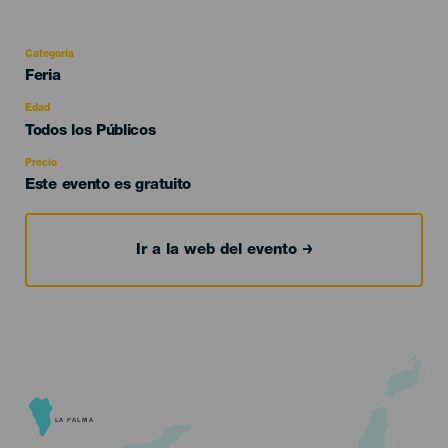
Categoría
Categoría
Feria
del
evento
Edad
Edad
Todos los Públicos
Recomendada
Precio
Este evento es gratuito
Ir a la web del evento
LA PALMA