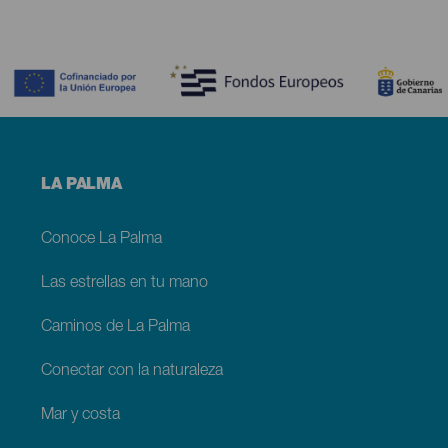
Contenido
Menú
LA PALMA
footer
La
Palma
Conoce La Palma
Las estrellas en tu mano
Caminos de La Palma
Conectar con la naturaleza
Mar y costa