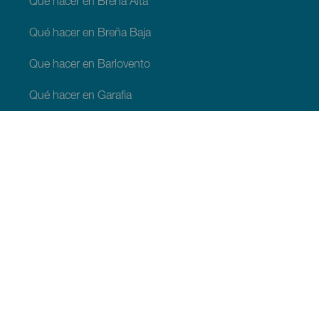
Qué hacer en Breña Alta
Qué hacer en Breña Baja
Que hacer en Barlovento
Qué hacer en Garafia
Qué hacer en Los Llanos de Aridane
Qué hacer en Puntagorda
Qué hacer en San Andrés y Sauces
Qué hacer en Tijarafe
Qué hacer en Villa de Mazo