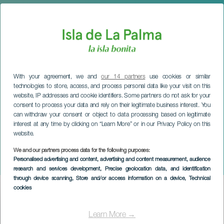
With your agreement, we and
our 14 partners
use cookies or similar
technologies to store, access, and process personal data like your visit on this
website, IP addresses and cookie identifiers. Some partners do not ask for your
consent to process your data and rely on their legitimate business interest. You
can withdraw your consent or object to data processing based on legitimate
interest at any time by clicking on “Learn More” or in our Privacy Policy on this
website.
LA PALMA
Mercadillo de Barlovento:
We and our partners process data for the following purposes:
Personalised advertising and content, advertising and content measurement, audience
Feria de Abril
research and services development
, Precise geolocation data, and identification
through device scanning
, Store and/or access information on a device
, Technical
cookies
Imagen
Listado
Learn More →