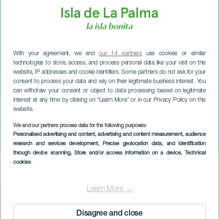
With your agreement, we and
our 14 partners
use cookies or similar
technologies to store, access, and process personal data like your visit on this
website, IP addresses and cookie identifiers. Some partners do not ask for your
consent to process your data and rely on their legitimate business interest. You
can withdraw your consent or object to data processing based on legitimate
interest at any time by clicking on “Learn More” or in our Privacy Policy on this
website.
LA PALMA
Marché de Barlovento :
We and our partners process data for the following purposes:
Personalised advertising and content, advertising and content measurement, audience
Foire d'avril
research and services development
, Precise geolocation data, and identification
through device scanning
, Store and/or access information on a device
, Technical
cookies
Imagen
Listado
Learn More →
Disagree and close