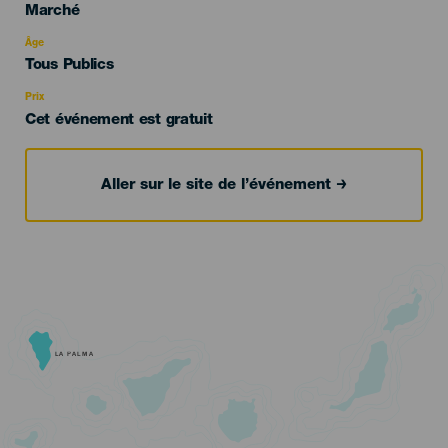
Categoría
Marché
del
evento
Âge
Edad
Tous Publics
Recomendada
Prix
Cet événement est gratuit
Aller sur le site de l’événement
LA PALMA