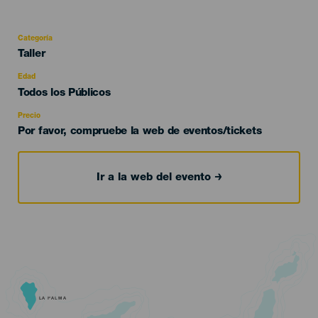
Categoría
Categoría
Taller
del
evento
Edad
Edad
Todos los Públicos
Recomendada
Precio
Por favor, compruebe la web de eventos/tickets
Ir a la web del evento
LA PALMA