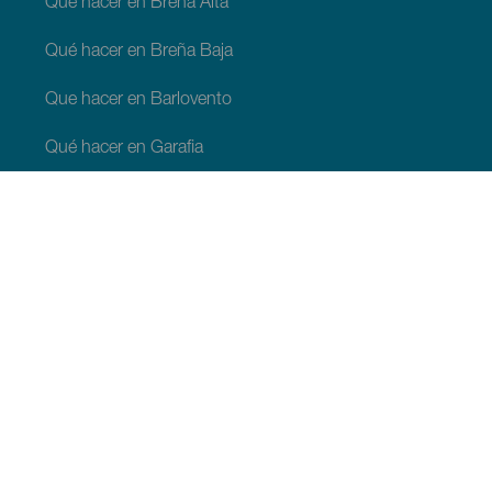
Qué hacer en Breña Alta
Qué hacer en Breña Baja
Que hacer en Barlovento
Qué hacer en Garafia
Qué hacer en Los Llanos de Aridane
Qué hacer en Puntagorda
Qué hacer en San Andrés y Sauces
Qué hacer en Tijarafe
Qué hacer en Villa de Mazo