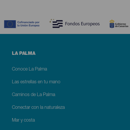
Contenido
Menú
LA PALMA
footer
La
Palma
Conoce La Palma
Las estrellas en tu mano
Caminos de La Palma
Conectar con la naturaleza
Mar y costa