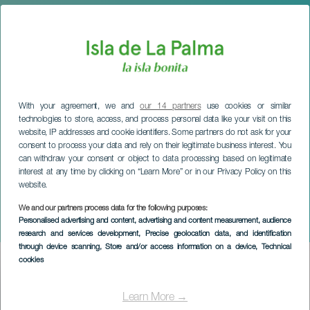
With your agreement, we and
our 14 partners
use cookies or similar
technologies to store, access, and process personal data like your visit on this
website, IP addresses and cookie identifiers. Some partners do not ask for your
consent to process your data and rely on their legitimate business interest. You
can withdraw your consent or object to data processing based on legitimate
interest at any time by clicking on “Learn More” or in our Privacy Policy on this
website.
We and our partners process data for the following purposes:
LA PALMA
Personalised advertising and content, advertising and content measurement, audience
Margullando en parejas
research and services development
, Precise geolocation data, and identification
through device scanning
, Store and/or access information on a device
, Technical
cookies
Imagen
Listado
Learn More →