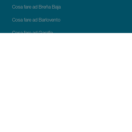
Cosa fare ad Breña Baja
Cosa fare ad Barlovento
Cosa fare ad Garafia
Cosa fare ad Los Llanos de Aridane
Cosa fare ad Puntagorda
Cosa fare ad San Andrés y Sauces
Cosa fare ad Tijarafe
Cosa fare ad Villa de Mazo