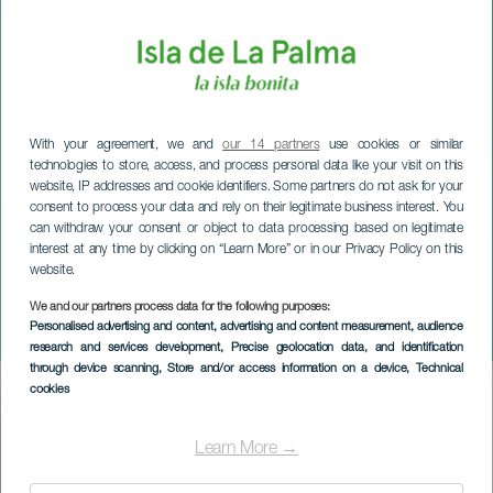
With your agreement, we and
our 14 partners
use cookies or similar
technologies to store, access, and process personal data like your visit on this
website, IP addresses and cookie identifiers. Some partners do not ask for your
consent to process your data and rely on their legitimate business interest. You
can withdraw your consent or object to data processing based on legitimate
interest at any time by clicking on “Learn More” or in our Privacy Policy on this
website.
We and our partners process data for the following purposes:
LA PALMA
Personalised advertising and content, advertising and content measurement, audience
Margullando in coppia
research and services development
, Precise geolocation data, and identification
through device scanning
, Store and/or access information on a device
, Technical
cookies
Imagen
Listado
Learn More →