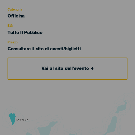
Categoria
Categoría
Officina
del
evento
Età
Edad
Tutto Il Pubblico
Recomendada
Prezzo
Consultare il sito di eventi/biglietti
Vai al sito dell’evento
LA PALMA