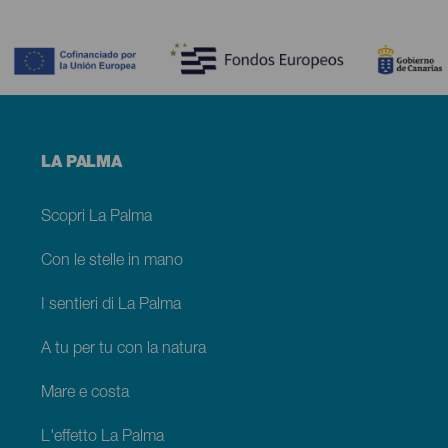
Contenido
Menú
LA PALMA
footer
La
Palma
Scopri La Palma
Con le stelle in mano
I sentieri di La Palma
A tu per tu con la natura
Mare e costa
L'effetto La Palma