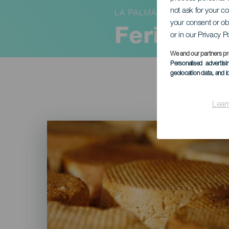
not ask for your c
LA PALMA
your consent or ob
Feria del
or in our Privacy P
We and our partners pr
Personalised advertis
geolocation data, and i
Lear
Imagen
Listado