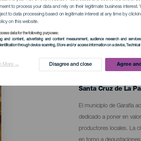
onsent to process your data and rely on their legitimate business interest
ject to data processing based on legitimate interest at any time by click
 Queso de Garafía
olicy on this website.
ocess data for the following purposes:
ing and content, advertising and content measurement, audience research and service
dentification through device scanning
, Store and/or access information on a device
, Technica
n More →
Disagree and close
Agree and
EVENTO PASADO
11 Abril 2026
Localidad
Santa Cruz de La P
Descripción
El municipio de Garafía a
del
dedicado a poner en valor 
evento
productores locales. La c
en torno a degustaciones,