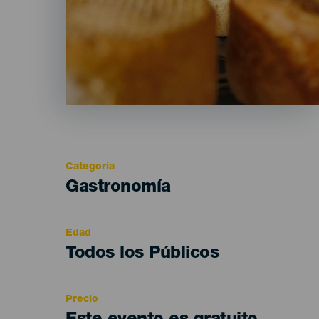
Categoría
Categoría
Gastronomía
del
evento
Edad
Edad
Todos los Públicos
Recomendada
Precio