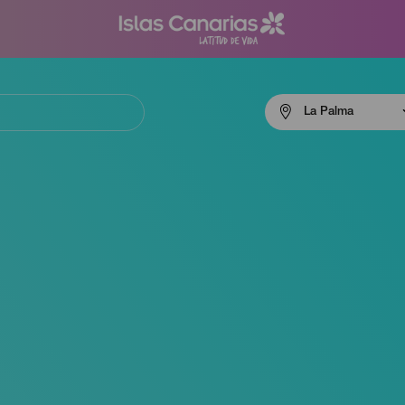
Menú
La Palma
navigation
La
Palma