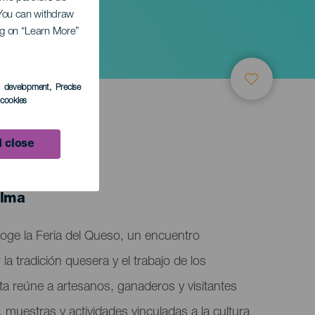
. You can withdraw
ing on “Learn More”
s development
, Precise
l cookies
 close
alma
coge la Feria del Queso, un encuentro
la tradición quesera y el trabajo de los
ita reúne a artesanos, ganaderos y visitantes
 muestras y actividades vinculadas a la cultura