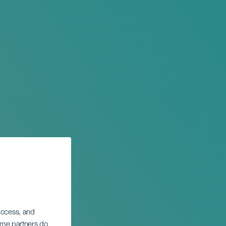
 access, and
Some partners do