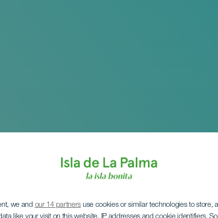
ent, we and
our 14 partners
use cookies or similar technologies to store,
ata like your visit on this website, IP addresses and cookie identifiers. 