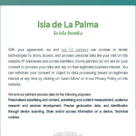
With your agreement, we and
our 14 partners
use cookies or similar
technologies to store, access, and process personal data like your visit on this
website, IP addresses and cookie identifiers. Some partners do not ask for your
consent to process your data and rely on their legitimate business interest. You
can withdraw your consent or object to data processing based on legitimate
interest at any time by clicking on “Learn More” or in our Privacy Policy on this
website.
We and our partners process data for the following purposes:
LA PALMA
Personalised advertising and content, advertising and content measurement, audience
Feria del Queso de Garafía
research and services development
, Precise geolocation data, and identification
through device scanning
, Store and/or access information on a device
, Technical
cookies
Imagen
Listado
Learn More →