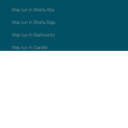
Was tun in Breña Alta
Was tun in Breña Baja
Was tun in Barlovento
Was tun in Garafia
Was tun in Los Llanos de Aridane
Was tun in Puntagorda
Was tun in San Andrés y Sauces
Was tun in Tijarafe
Was tun in Villa de Mazo