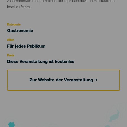
zusammenkommen, um eines der repräsentativsten Produkte der
Insel zu feiern.
Kategorie
Categoría
Gastronomie
del
evento
Alter
Edad
Für jedes Publikum
Recomendada
Preis
Diese Veranstaltung ist kostenlos
Zur Website der Veranstaltung