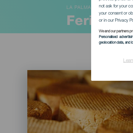
not ask for your c
LA PALMA
your consent or ob
Feria del
or in our Privacy P
We and our partners pr
Personalised advertis
geolocation data, and i
Lear
Imagen
Listado