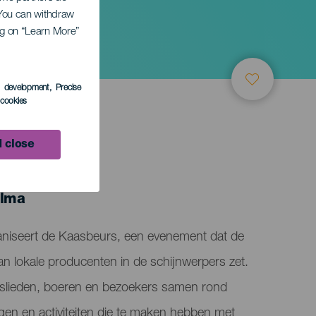
. You can withdraw
ing on “Learn More”
s development
, Precise
l cookies
 close
LEDEN
alma
aniseert de Kaasbeurs, een evenement dat de
van lokale producenten in de schijnwerpers zet.
slieden, boeren en bezoekers samen rond
ngen en activiteiten die te maken hebben met