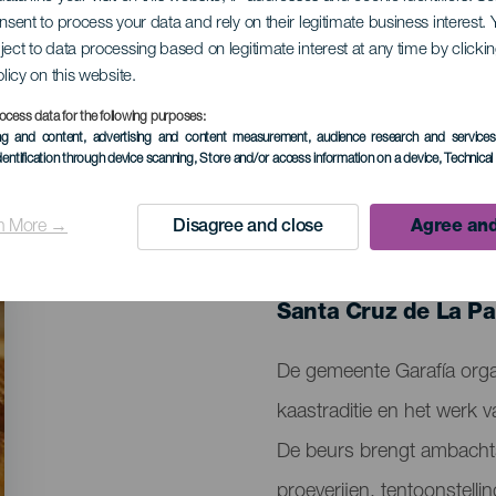
onsent to process your data and rely on their legitimate business interest
ject to data processing based on legitimate interest at any time by click
 Queso de Garafía
olicy on this website.
ocess data for the following purposes:
ing and content, advertising and content measurement, audience research and service
dentification through device scanning
, Store and/or access information on a device
, Technica
n More →
Disagree and close
Agree and
EVENEMENT UIT HET VER
11 April 2026
Localidad
Santa Cruz de La P
Descripción
De gemeente Garafía org
del
kaastraditie en het werk 
evento
De beurs brengt ambacht
proeverijen, tentoonstelli