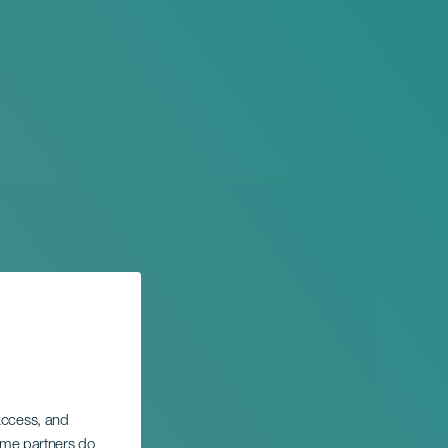
 access, and
Some partners do