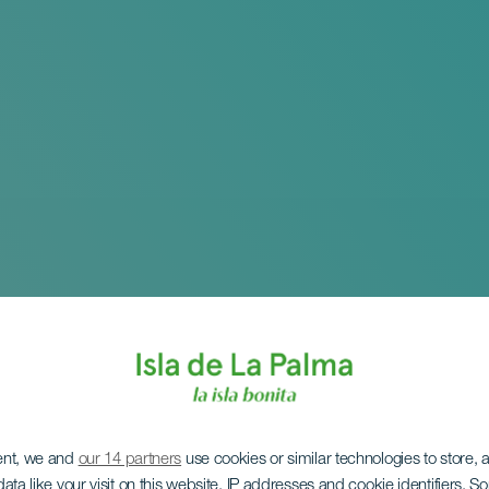
ent, we and
our 14 partners
use cookies or similar technologies to store,
ata like your visit on this website, IP addresses and cookie identifiers. 