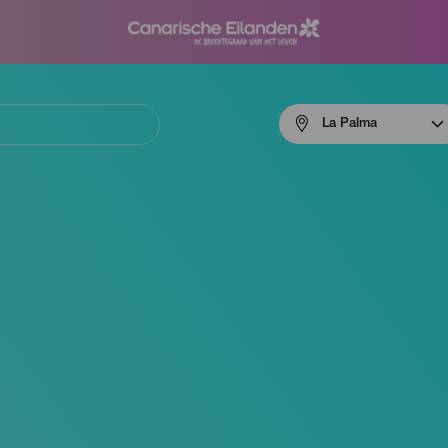
Menú
La Palma
navigation
La
Palma