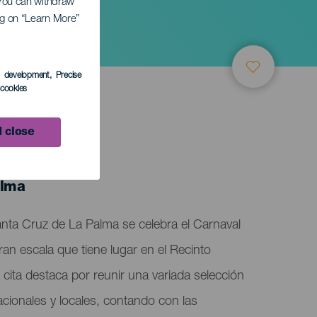
. You can withdraw
ing on “Learn More”
s development
, Precise
l cookies
 close
alma
nta Cruz de La Palma se celebra el Carnaval
ran escala que tiene lugar en el Recinto
 cita destaca por reunir una variada selección
nacionales y locales, contando con las