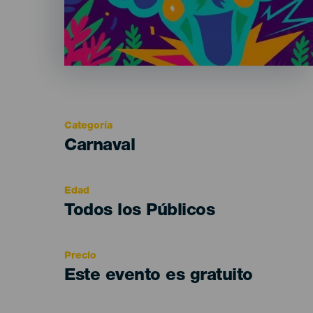
Categoría
Categoría
Carnaval
del
evento
Edad
Edad
Todos los Públicos
Recomendada
Precio
Este evento es gratuito