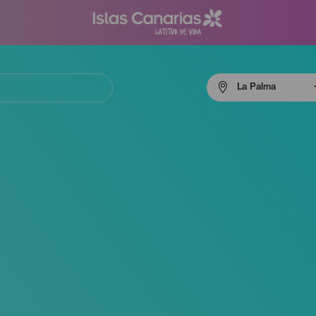
Menú
La Palma
navigation
La
Palma