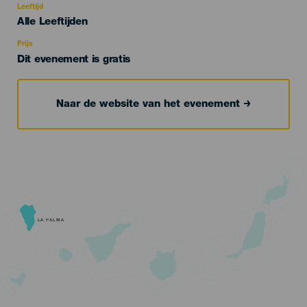
evento
Leeftijd
Edad
Alle Leeftijden
Recomendada
Prijs
Dit evenement is gratis
Naar de website van het evenement
LA PALMA