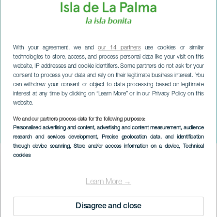
With your agreement, we and
our 14 partners
use cookies or similar
technologies to store, access, and process personal data like your visit on this
website, IP addresses and cookie identifiers. Some partners do not ask for your
consent to process your data and rely on their legitimate business interest. You
can withdraw your consent or object to data processing based on legitimate
interest at any time by clicking on “Learn More” or in our Privacy Policy on this
website.
We and our partners process data for the following purposes:
LA PALMA
Personalised advertising and content, advertising and content measurement, audience
Carnavals-piñata
research and services development
, Precise geolocation data, and identification
through device scanning
, Store and/or access information on a device
, Technical
cookies
Imagen
Listado
Learn More →
Disagree and close