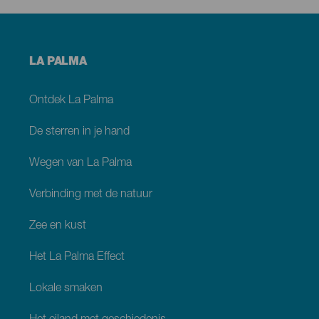
Menú
LA PALMA
footer
La
Palma
Ontdek La Palma
De sterren in je hand
Wegen van La Palma
Verbinding met de natuur
Zee en kust
Het La Palma Effect
Lokale smaken