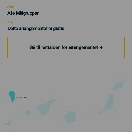
del
evento
Alder
Edad
Alle Målgrupper
Recomendada
Pris
Dette arrangementet er gratis
Gå til nettsiden for arrangementet
LA PALMA