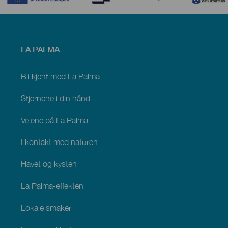
Menú
LA PALMA
footer
La
Palma
Bli kjent med La Palma
Stjernene i din hånd
Veiene på La Palma
I kontakt med naturen
Havet og kysten
La Palma-effekten
Lokale smaker