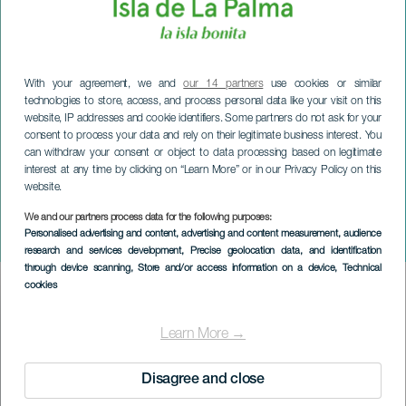
With your agreement, we and
our 14 partners
use cookies or similar
technologies to store, access, and process personal data like your visit on this
website, IP addresses and cookie identifiers. Some partners do not ask for your
consent to process your data and rely on their legitimate business interest. You
can withdraw your consent or object to data processing based on legitimate
interest at any time by clicking on “Learn More” or in our Privacy Policy on this
website.
LA PALMA
We and our partners process data for the following purposes:
Personalised advertising and content, advertising and content measurement, audience
Karnevalspinat
research and services development
, Precise geolocation data, and identification
through device scanning
, Store and/or access information on a device
, Technical
cookies
Imagen
Listado
Learn More →
Disagree and close