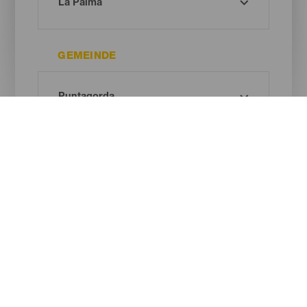
GEMEINDE
ART DES NATURRAUMS
Oh! Kein Ergebnis gefunden ...
Versuche es erneut, du wirst sicher etwas finden, das dir gefällt.