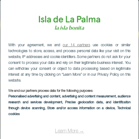
With your agreement, we and
our 14 partners
use cookies or similar
technologies to store, access, and process personal data like your visit on this
website, IP addresses and cookie identifiers. Some partners do not ask for your
consent to process your data and rely on their legitimate business interest. You
can withdraw your consent or object to data processing based on legitimate
interest at any time by clicking on “Learn More” or in our Privacy Policy on this
website.
We and our partners process data for the following purposes:
Personalised advertising and content, advertising and content measurement, audience
research and services development
, Precise geolocation data, and identification
through device scanning
, Store and/or access information on a device
, Technical
cookies
Learn More →