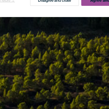
n More →
Disagree and close
Agree and