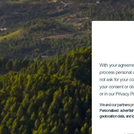
With your agreem
process personal d
not ask for your c
your consent or ob
or in our Privacy P
We and our partners pr
Personalised advertis
geolocation data, and i