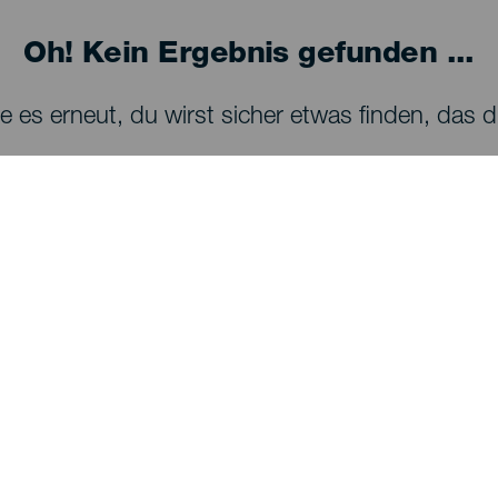
Oh! Kein Ergebnis gefunden ...
 es erneut, du wirst sicher etwas finden, das dir
SEHEN UND ERLEBEN
Sternenbeobachtung auf La Palma
Wanderwege auf La Palma
Strände auf La Palma