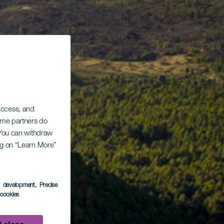
 access, and
Some partners do
. You can withdraw
ing on “Learn More”
s development
, Precise
l cookies