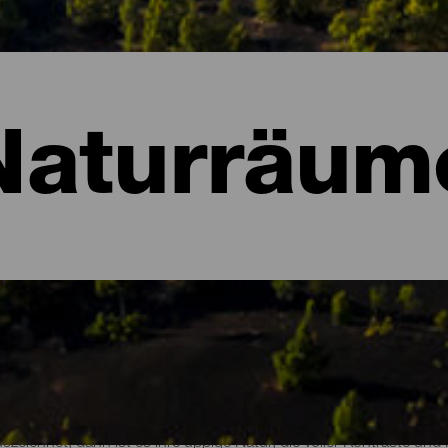
Naturräum
ume von La Palma
szeichnet, dann ist es ihre üppige Natur, die voller Kontraste un