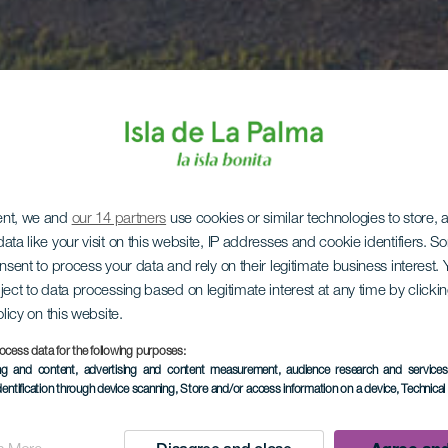
ent, we and
our 14 partners
use cookies or similar technologies to store,
ata like your visit on this website, IP addresses and cookie identifiers. 
onsent to process your data and rely on their legitimate business interest
ject to data processing based on legitimate interest at any time by click
olicy on this website.
ocess data for the following purposes:
ing and content, advertising and content measurement, audience research and service
dentification through device scanning
, Store and/or access information on a device
, Technica