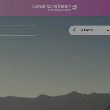
Menú
La Palma
navigation
La
Palma