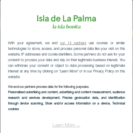
With your agreement, we and
our 14 partners
use cookies or similar
technologies to store, access, and process personal data like your visit on this
website, IP addresses and cookie identifiers. Some partners do not ask for your
consent to process your data and rely on their legitimate business interest. You
can withdraw your consent or object to data processing based on legitimate
interest at any time by clicking on “Learn More” or in our Privacy Policy on this
website.
We and our partners process data for the following purposes:
Personalised advertising and content, advertising and content measurement, audience
research and services development
, Precise geolocation data, and identification
through device scanning
, Store and/or access information on a device
, Technical
cookies
Learn More →