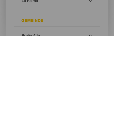
GEMEINDE
ART DES NATURRAUMS
Oh! Kein Ergebnis gefunden ...
Versuche es erneut, du wirst sicher etwas finden, das dir gefällt.