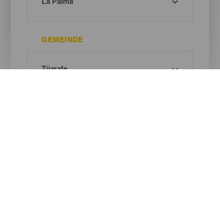
GEMEINDE
ART DES NATURRAUMS
Oh! Kein Ergebnis gefunden ...
Versuche es erneut, du wirst sicher etwas finden, das dir gefällt.