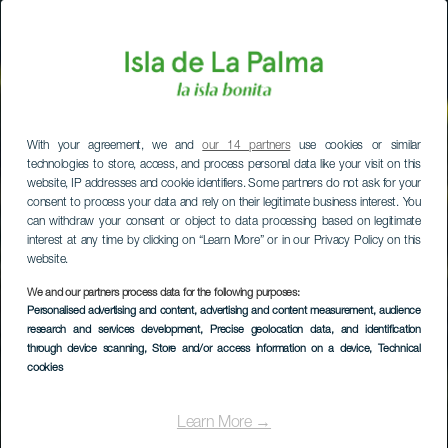
With your agreement, we and
our 14 partners
use cookies or similar
technologies to store, access, and process personal data like your visit on this
website, IP addresses and cookie identifiers. Some partners do not ask for your
consent to process your data and rely on their legitimate business interest. You
can withdraw your consent or object to data processing based on legitimate
interest at any time by clicking on “Learn More” or in our Privacy Policy on this
website.
We and our partners process data for the following purposes:
Personalised advertising and content, advertising and content measurement, audience
research and services development
, Precise geolocation data, and identification
through device scanning
, Store and/or access information on a device
, Technical
cookies
Learn More →