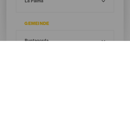
GEMEINDE
ART DES NATURRAUMS
Oh! Kein Ergebnis gefunden ...
Versuche es erneut, du wirst sicher etwas finden, das dir gefällt.