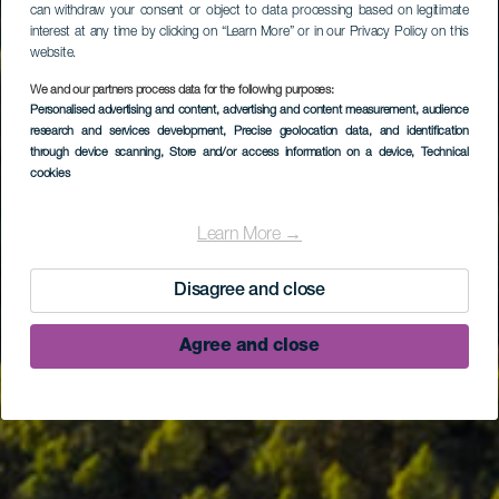
can withdraw your consent or object to data processing based on legitimate
interest at any time by clicking on “Learn More” or in our Privacy Policy on this
website.
We and our partners process data for the following purposes:
Personalised advertising and content, advertising and content measurement, audience
research and services development
, Precise geolocation data, and identification
through device scanning
, Store and/or access information on a device
, Technical
cookies
Learn More →
Disagree and close
Agree and close