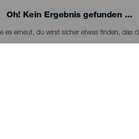
Oh! Kein Ergebnis gefunden ...
 es erneut, du wirst sicher etwas finden, das dir
SEHEN UND ERLEBEN
Sternenbeobachtung auf La Palma
Wanderwege auf La Palma
Strände auf La Palma