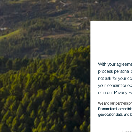
With your agreem
process personal d
not ask for your c
your consent or ob
or in our Privacy P
We and our partners pr
Personalised advertis
geolocation data, and i