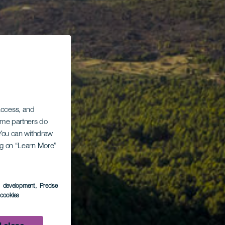
 access, and
Some partners do
. You can withdraw
ing on “Learn More”
s development
, Precise
l cookies