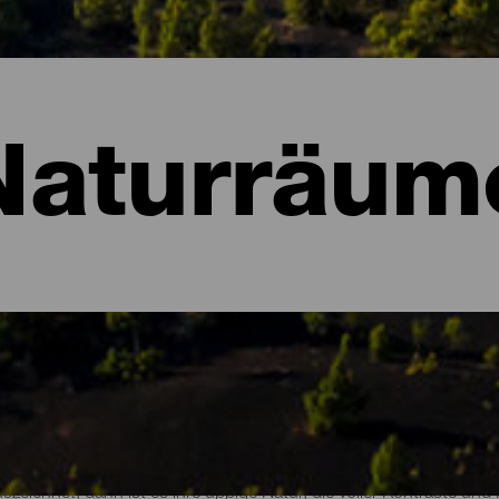
Naturräum
ume von La Palma
szeichnet, dann ist es ihre üppige Natur, die voller Kontraste un