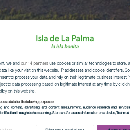
ent, we and
our 14 partners
use cookies or similar technologies to store,
ata like your visit on this website, IP addresses and cookie identifiers. 
onsent to process your data and rely on their legitimate business interest
ject to data processing based on legitimate interest at any time by click
olicy on this website.
ocess data for the following purposes:
ing and content, advertising and content measurement, audience research and service
dentification through device scanning
, Store and/or access information on a device
, Technica