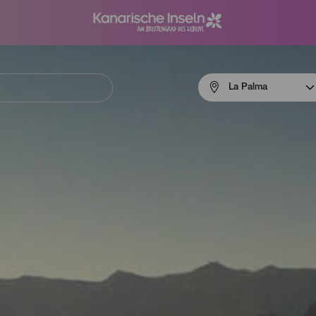
Menú
La Palma
navigation
La
Palma