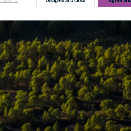
n More →
Disagree and close
Agree and