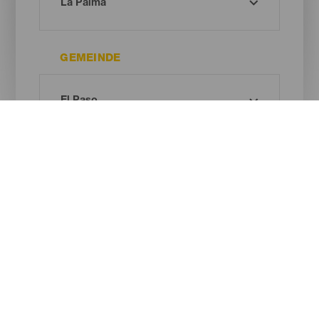
GEMEINDE
ART DES NATURRAUMS
Oh! Kein Ergebnis gefunden ...
Versuche es erneut, du wirst sicher etwas finden, das dir gefällt.