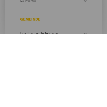
GEMEINDE
ART DES NATURRAUMS
Oh! Kein Ergebnis gefunden ...
Versuche es erneut, du wirst sicher etwas finden, das dir gefällt.