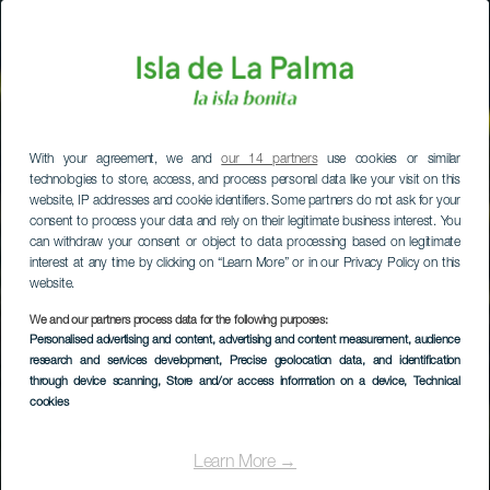
With your agreement, we and
our 14 partners
use cookies or similar
technologies to store, access, and process personal data like your visit on this
website, IP addresses and cookie identifiers. Some partners do not ask for your
consent to process your data and rely on their legitimate business interest. You
can withdraw your consent or object to data processing based on legitimate
interest at any time by clicking on “Learn More” or in our Privacy Policy on this
website.
We and our partners process data for the following purposes:
Personalised advertising and content, advertising and content measurement, audience
research and services development
, Precise geolocation data, and identification
through device scanning
, Store and/or access information on a device
, Technical
cookies
Learn More →