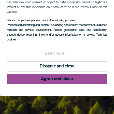
can withdraw your consent or object to data processing based on legitimate
interest at any time by clicking on “Learn More” or in our Privacy Policy on this
website.
We and our partners process data for the following purposes:
Personalised advertising and content, advertising and content measurement, audience
research and services development
, Precise geolocation data, and identification
through device scanning
, Store and/or access information on a device
, Technical
cookies
Learn More →
Disagree and close
Agree and close