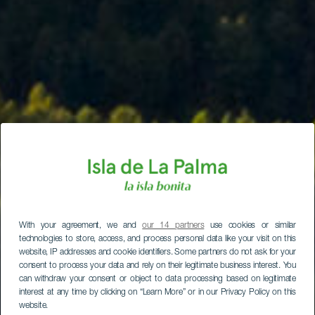
With your agreement, we and
our 14 partners
use cookies or similar
technologies to store, access, and process personal data like your visit on this
website, IP addresses and cookie identifiers. Some partners do not ask for your
consent to process your data and rely on their legitimate business interest. You
can withdraw your consent or object to data processing based on legitimate
interest at any time by clicking on “Learn More” or in our Privacy Policy on this
website.