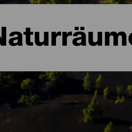
Naturräum
ume von La Palma
szeichnet, dann ist es ihre üppige Natur, die voller Kontraste un
renreservat anerkannt und beherbergt verschiedene Ökosysteme, 