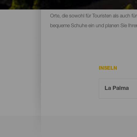
beherbergen. Zu den Naturräumen, die m
Orte, die sowohl für Touristen als auch f
bequeme Schuhe ein und planen Sie Ihre
INSELN