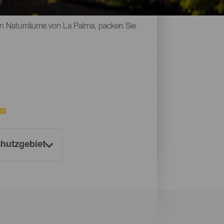
Naturdenkmäler, geschützte Räume und
sten Naturräume von La Palma, packen Sie
MS