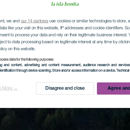
ent, we and
our 14 partners
use cookies or similar technologies to store,
ata like your visit on this website, IP addresses and cookie identifiers. 
onsent to process your data and rely on their legitimate business interest
ject to data processing based on legitimate interest at any time by click
olicy on this website.
ocess data for the following purposes:
ing and content, advertising and content measurement, audience research and service
dentification through device scanning
, Store and/or access information on a device
, Technica
n More →
Disagree and close
Agree and