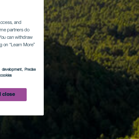
 access, and
Some partners do
. You can withdraw
ing on “Learn More”
s development
, Precise
l cookies
 close