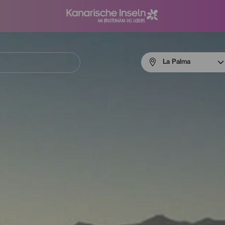
Menú
La Palma
navigation
La
Palma