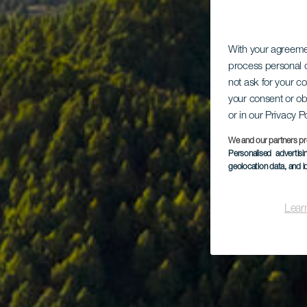
With your agreem
process personal d
not ask for your c
your consent or ob
or in our Privacy P
We and our partners pr
Personalised advertis
geolocation data, and i
Lear