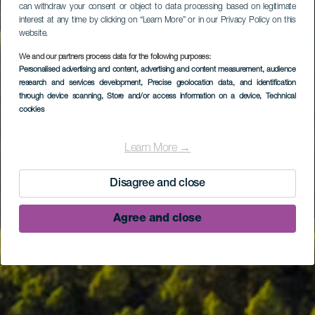
can withdraw your consent or object to data processing based on legitimate
interest at any time by clicking on “Learn More” or in our Privacy Policy on this
website.
We and our partners process data for the following purposes:
Personalised advertising and content, advertising and content measurement, audience
research and services development
, Precise geolocation data, and identification
through device scanning
, Store and/or access information on a device
, Technical
cookies
Learn More →
Disagree and close
Agree and close