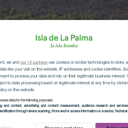
ent, we and
our 14 partners
use cookies or similar technologies to store,
ata like your visit on this website, IP addresses and cookie identifiers. 
onsent to process your data and rely on their legitimate business interest
ject to data processing based on legitimate interest at any time by click
olicy on this website.
ocess data for the following purposes:
ing and content, advertising and content measurement, audience research and service
dentification through device scanning
, Store and/or access information on a device
, Technica