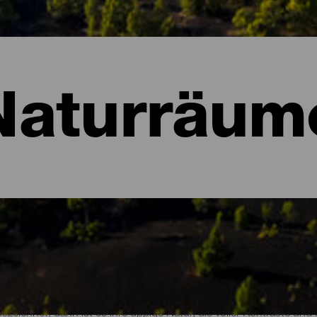
Naturräum
ume von La Palma
szeichnet, dann ist es ihre üppige Natur, die voller Kontraste un