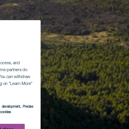
 access, and
Some partners do
. You can withdraw
ing on “Learn More”
s development
, Precise
l cookies