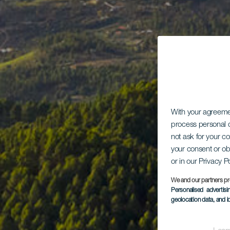
With your agreem
process personal d
not ask for your c
your consent or ob
or in our Privacy P
We and our partners pr
Personalised advertis
geolocation data, and i