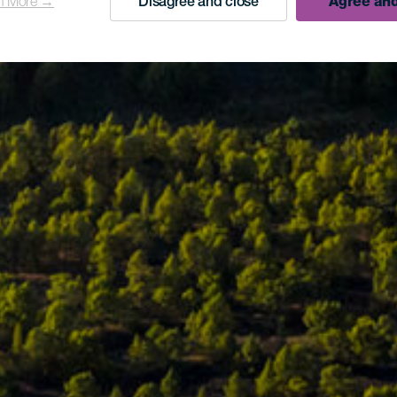
n More →
Disagree and close
Agree and