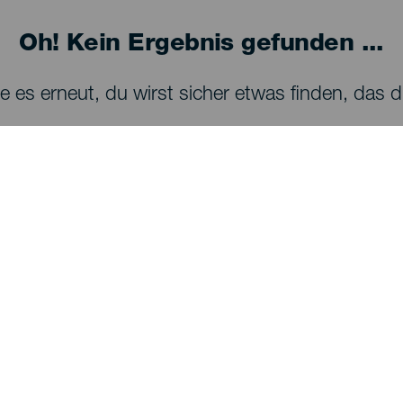
Oh! Kein Ergebnis gefunden ...
 es erneut, du wirst sicher etwas finden, das dir
SEHEN UND ERLEBEN
Sternenbeobachtung auf La Palma
Wanderwege auf La Palma
Strände auf La Palma