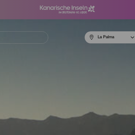
Menú
La Palma
navigation
La
Palma