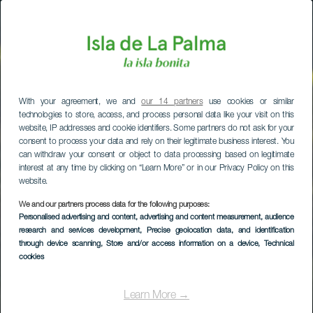
With your agreement, we and
our 14 partners
use cookies or similar
technologies to store, access, and process personal data like your visit on this
website, IP addresses and cookie identifiers. Some partners do not ask for your
consent to process your data and rely on their legitimate business interest. You
can withdraw your consent or object to data processing based on legitimate
interest at any time by clicking on “Learn More” or in our Privacy Policy on this
website.
We and our partners process data for the following purposes:
Personalised advertising and content, advertising and content measurement, audience
research and services development
, Precise geolocation data, and identification
through device scanning
, Store and/or access information on a device
, Technical
cookies
Learn More →