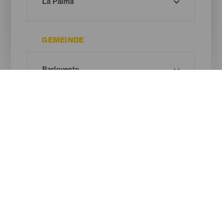
GEMEINDE
ART DES NATURRAUMS
Oh! Kein Ergebnis gefunden ...
Versuche es erneut, du wirst sicher etwas finden, das dir gefällt.