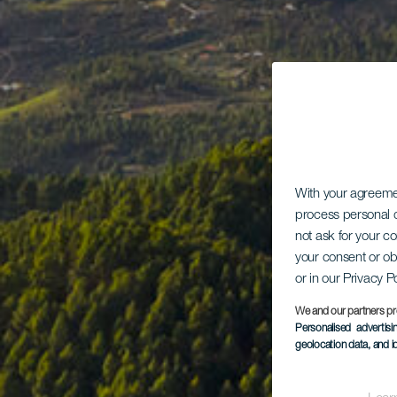
With your agreem
process personal d
not ask for your c
your consent or ob
or in our Privacy P
We and our partners pr
Personalised advertis
geolocation data, and i