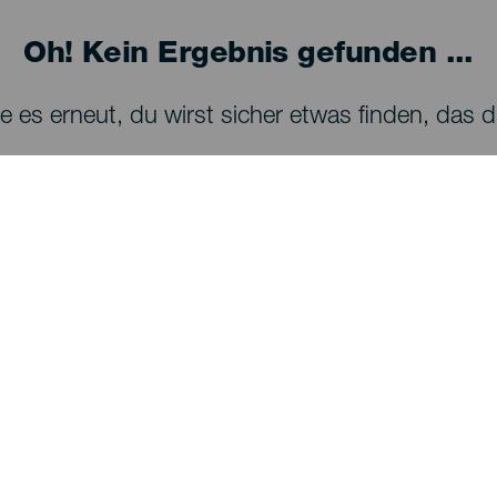
Oh! Kein Ergebnis gefunden ...
 es erneut, du wirst sicher etwas finden, das dir
SEHEN UND ERLEBEN
Sternenbeobachtung auf La Palma
Wanderwege auf La Palma
Strände auf La Palma