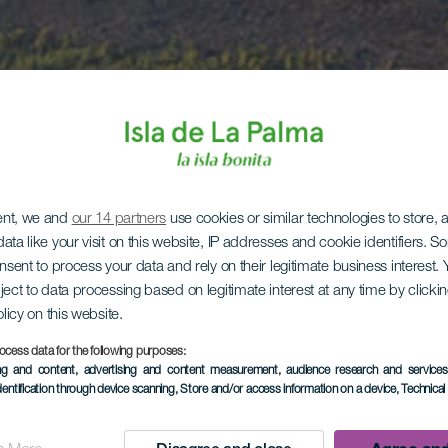
ent, we and
our 14 partners
use cookies or similar technologies to store,
ata like your visit on this website, IP addresses and cookie identifiers. 
onsent to process your data and rely on their legitimate business interest
ject to data processing based on legitimate interest at any time by click
olicy on this website.
ocess data for the following purposes:
ing and content, advertising and content measurement, audience research and service
dentification through device scanning
, Store and/or access information on a device
, Technica