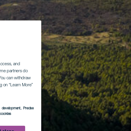
 access, and
Some partners do
. You can withdraw
ing on “Learn More”
s development
, Precise
l cookies