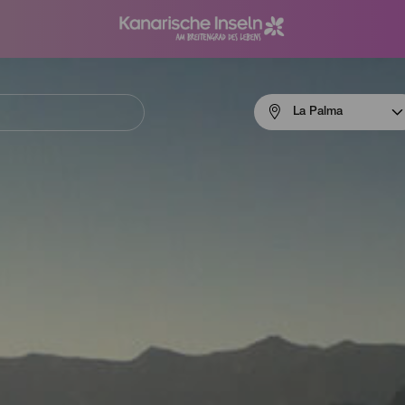
Menú
La Palma
navigation
La
Palma