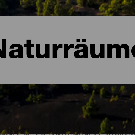
Naturräum
ume von La Palma
szeichnet, dann ist es ihre üppige Natur, die voller Kontraste un