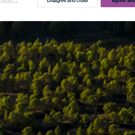
n More →
Disagree and close
Agree and