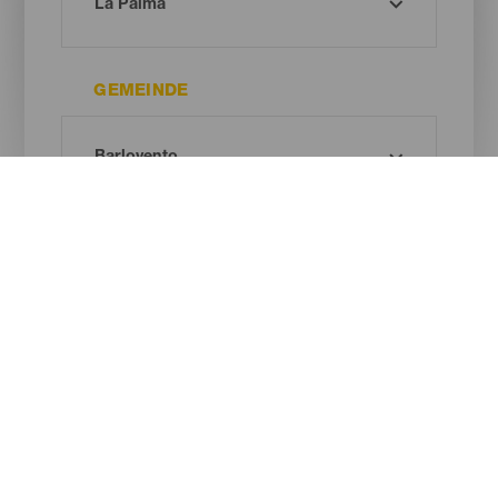
GEMEINDE
ART DES NATURRAUMS
Oh! Kein Ergebnis gefunden ...
Versuche es erneut, du wirst sicher etwas finden, das dir gefällt.