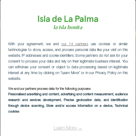
With your agreement, we and
our 14 partners
use cookies or similar
technologies to store, access, and process personal data like your visit on this
website, IP addresses and cookie identifiers. Some partners do not ask for your
consent to process your data and rely on their legitimate business interest. You
can withdraw your consent or object to data processing based on legitimate
interest at any time by clicking on “Learn More” or in our Privacy Policy on this
website.
We and our partners process data for the following purposes:
Personalised advertising and content, advertising and content measurement, audience
research and services development
, Precise geolocation data, and identification
through device scanning
, Store and/or access information on a device
, Technical
cookies
Learn More →