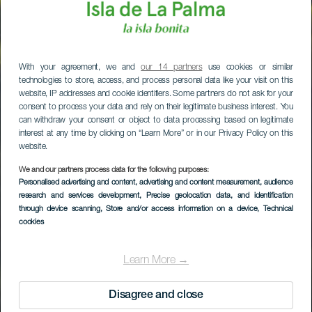
With your agreement, we and
our 14 partners
use cookies or similar
technologies to store, access, and process personal data like your visit on this
website, IP addresses and cookie identifiers. Some partners do not ask for your
consent to process your data and rely on their legitimate business interest. You
can withdraw your consent or object to data processing based on legitimate
interest at any time by clicking on “Learn More” or in our Privacy Policy on this
website.
We and our partners process data for the following purposes:
Personalised advertising and content, advertising and content measurement, audience
research and services development
, Precise geolocation data, and identification
through device scanning
, Store and/or access information on a device
, Technical
cookies
Learn More →
Disagree and close