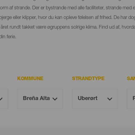
orm af strande. Der er bystrande med alle faciliteter, strande med
rge eller klipper, hvor du kan opleve følelsen af frihed. De har dog
ret rundt takket være øgruppens solrige klima. Find ud af, hvorda
n ferie.
KOMMUNE
STRANDTYPE
SA