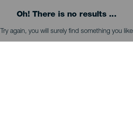
Oh! There is no results ...
Try again, you will surely find something you like
TING, MAN BØR SE OG FORETAGE SIG
Observatorier på La Palma
Stier på La Palma
Strande på La Palma