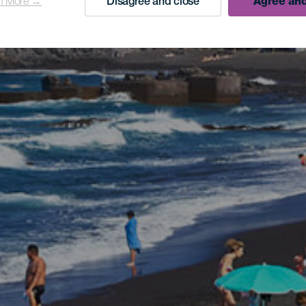
n More →
Disagree and close
Agree and