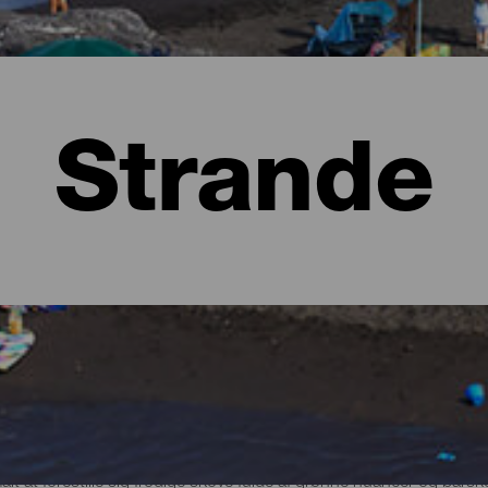
Strande
lma
t at forestille sig frodige skove fulde af grønne nuancer og bars