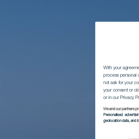
With your agreem
process personal d
not ask for your c
your consent or ob
or in our Privacy P
We and our partners pr
Personalised advertis
geolocation data, and i