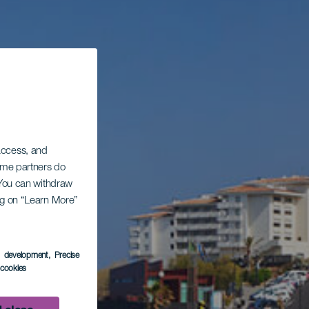
 access, and
Some partners do
. You can withdraw
ing on “Learn More”
s development
, Precise
l cookies