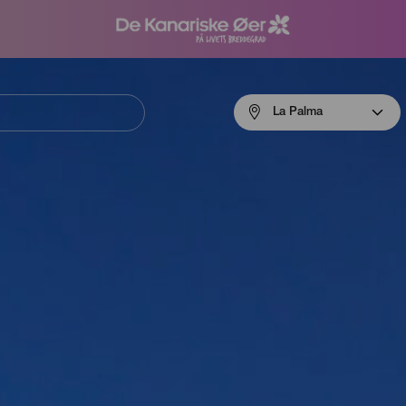
Menú
La Palma
navigation
La
Palma