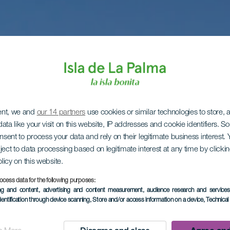
ent, we and
our 14 partners
use cookies or similar technologies to store,
ata like your visit on this website, IP addresses and cookie identifiers. 
onsent to process your data and rely on their legitimate business interest
ject to data processing based on legitimate interest at any time by click
olicy on this website.
ocess data for the following purposes:
ing and content, advertising and content measurement, audience research and service
dentification through device scanning
, Store and/or access information on a device
, Technica