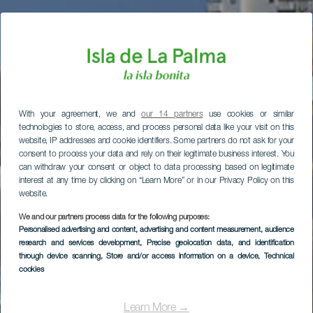
With your agreement, we and
our 14 partners
use cookies or similar
technologies to store, access, and process personal data like your visit on this
website, IP addresses and cookie identifiers. Some partners do not ask for your
consent to process your data and rely on their legitimate business interest. You
can withdraw your consent or object to data processing based on legitimate
interest at any time by clicking on “Learn More” or in our Privacy Policy on this
website.
We and our partners process data for the following purposes:
Personalised advertising and content, advertising and content measurement, audience
research and services development
, Precise geolocation data, and identification
through device scanning
, Store and/or access information on a device
, Technical
cookies
Learn More →