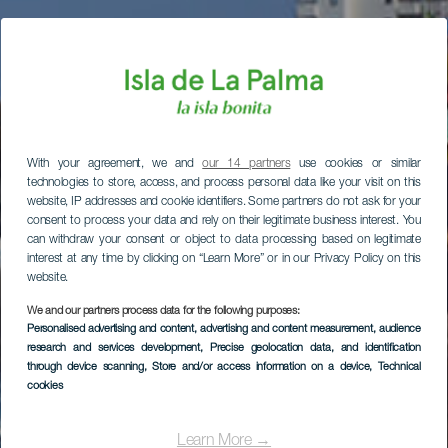
With your agreement, we and
our 14 partners
use cookies or similar
technologies to store, access, and process personal data like your visit on this
website, IP addresses and cookie identifiers. Some partners do not ask for your
consent to process your data and rely on their legitimate business interest. You
can withdraw your consent or object to data processing based on legitimate
interest at any time by clicking on “Learn More” or in our Privacy Policy on this
website.
We and our partners process data for the following purposes:
Personalised advertising and content, advertising and content measurement, audience
research and services development
, Precise geolocation data, and identification
through device scanning
, Store and/or access information on a device
, Technical
cookies
Learn More →