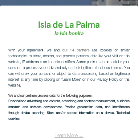
With your agreement, we and
our 14 partners
use cookies or similar
technologies to store, access, and process personal data like your visit on this
website, IP addresses and cookie identifiers. Some partners do not ask for your
consent to process your data and rely on their legitimate business interest. You
can withdraw your consent or object to data processing based on legitimate
interest at any time by clicking on “Learn More” or in our Privacy Policy on this
website.
We and our partners process data for the following purposes:
Personalised advertising and content, advertising and content measurement, audience
research and services development
, Precise geolocation data, and identification
through device scanning
, Store and/or access information on a device
, Technical
cookies
Learn More →