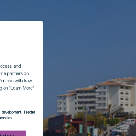
 access, and
Some partners do
. You can withdraw
ing on “Learn More”
s development
, Precise
l cookies