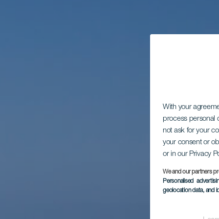
With your agreem
process personal d
not ask for your c
your consent or ob
or in our Privacy P
We and our partners pr
Personalised advertis
geolocation data, and i