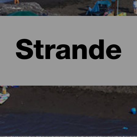
Strande
lma
t at forestille sig frodige skove fulde af grønne nuancer og bars