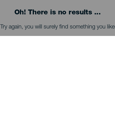
Oh! There is no results ...
Try again, you will surely find something you like
TING, MAN BØR SE OG FORETAGE SIG
Observatorier på La Palma
Stier på La Palma
Strande på La Palma