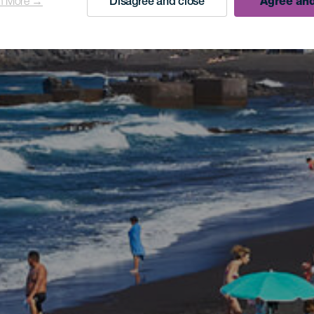
n More →
Disagree and close
Agree and