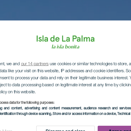
ent, we and
our 14 partners
use cookies or similar technologies to store,
ata like your visit on this website, IP addresses and cookie identifiers. 
onsent to process your data and rely on their legitimate business interest
ject to data processing based on legitimate interest at any time by click
olicy on this website.
ocess data for the following purposes:
ing and content, advertising and content measurement, audience research and service
dentification through device scanning
, Store and/or access information on a device
, Technica