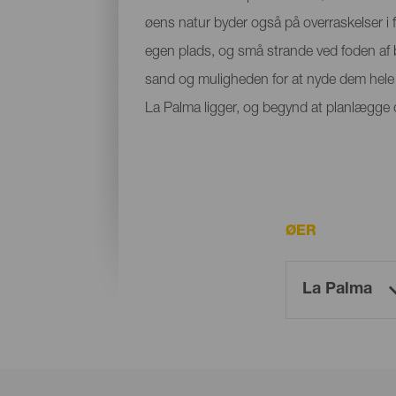
øens natur byder også på overraskelser i f
egen plads, og små strande ved foden af bje
sand og muligheden for at nyde dem hele å
La Palma ligger, og begynd at planlægge di
ØER