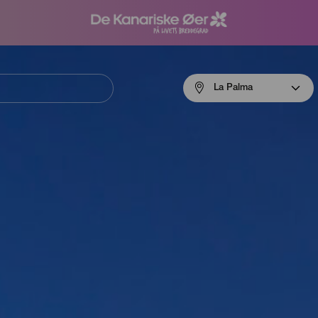
Menú
La Palma
navigation
La
Palma