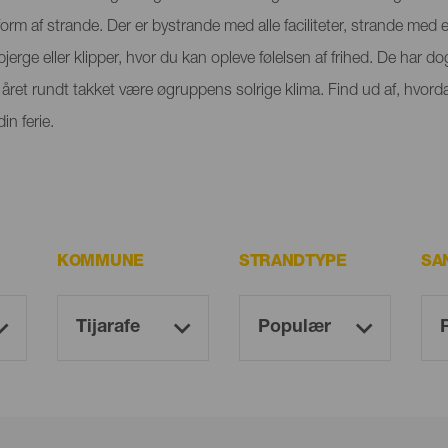
orm af strande. Der er bystrande med alle faciliteter, strande med
rge eller klipper, hvor du kan opleve følelsen af frihed. De har dog
ret rundt takket være øgruppens solrige klima. Find ud af, hvorda
n ferie.
KOMMUNE
STRANDTYPE
SA