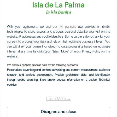
With your agreement, we and
our 14 partners
use cookies or similar
technologies to store, access, and process personal data like your visit on this
website, IP addresses and cookie identifiers. Some partners do not ask for your
consent to process your data and rely on their legitimate business interest. You
can withdraw your consent or object to data processing based on legitimate
interest at any time by clicking on “Learn More” or in our Privacy Policy on this
website.
We and our partners process data for the following purposes:
Personalised advertising and content, advertising and content measurement, audience
research and services development
, Precise geolocation data, and identification
through device scanning
, Store and/or access information on a device
, Technical
cookies
Learn More →
Disagree and close